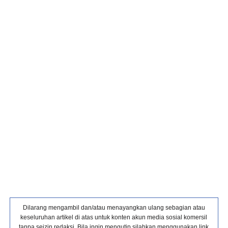
Dilarang mengambil dan/atau menayangkan ulang sebagian atau
keseluruhan artikel di atas untuk konten akun media sosial komersil
tanpa seizin redaksi. Bila ingin mengutip silahkan menggunakan link