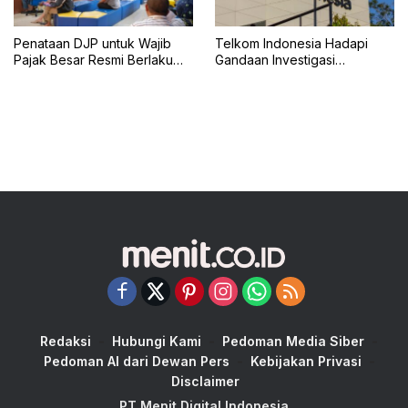
Penataan DJP untuk Wajib
Telkom Indonesia Hadapi
Pajak Besar Resmi Berlaku
Gandaan Investigasi
Juli 2026
Regulator AS, SEC dan DOJ
Selidiki Praktik Bisnis
Redaksi
Hubungi Kami
Pedoman Media Siber
Pedoman AI dari Dewan Pers
Kebijakan Privasi
Disclaimer
PT Menit Digital Indonesia