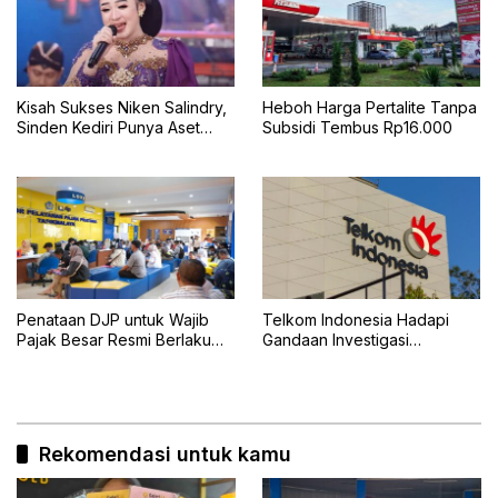
Kisah Sukses Niken Salindry,
Heboh Harga Pertalite Tanpa
Sinden Kediri Punya Aset
Subsidi Tembus Rp16.000
Miliaran
Penataan DJP untuk Wajib
Telkom Indonesia Hadapi
Pajak Besar Resmi Berlaku
Gandaan Investigasi
Juli 2026
Regulator AS, SEC dan DOJ
Selidiki Praktik Bisnis
Rekomendasi untuk kamu