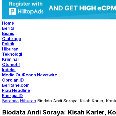
Home
Berita
Bisnis
Olahraga
Politik
Hiburan
Teknologi
Kriminal
Otomotif
Indeks
Media OutReach Newswire
Obrolan.ID
Beritane.com
Riau Headline
Energia.ID
Beranda
Hiburan
Biodata Andi Soraya: Kisah Karier, Kont
Biodata Andi Soraya: Kisah Karier, Ko