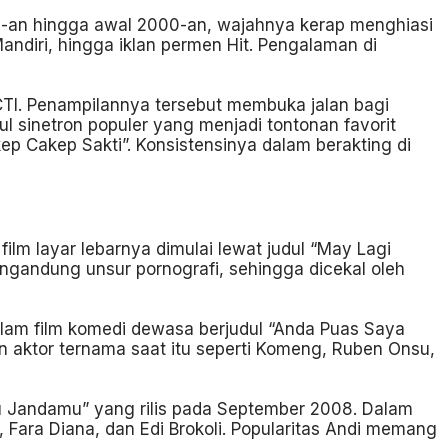
0-an hingga awal 2000-an, wajahnya kerap menghiasi
diri, hingga iklan permen Hit. Pengalaman di
 RCTI. Penampilannya tersebut membuka jalan bagi
ul sinetron populer yang menjadi tontonan favorit
ep Cakep Sakti”. Konsistensinya dalam berakting di
ilm layar lebarnya dimulai lewat judul “May Lagi
mengandung unsur pornografi, sehingga dicekal oleh
alam film komedi dewasa berjudul “Anda Puas Saya
an aktor ternama saat itu seperti Komeng, Ruben Onsu,
gu Jandamu” yang rilis pada September 2008. Dalam
n, Fara Diana, dan Edi Brokoli. Popularitas Andi memang