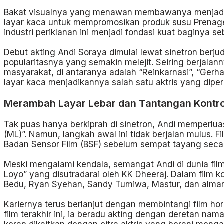
Bakat visualnya yang menawan membawanya menjadi b
layar kaca untuk mempromosikan produk susu Prenage
industri periklanan ini menjadi fondasi kuat baginya 
Debut akting Andi Soraya dimulai lewat sinetron berju
popularitasnya yang semakin melejit. Seiring berjalan
masyarakat, di antaranya adalah “Reinkarnasi”, “Gerha
layar kaca menjadikannya salah satu aktris yang dip
Merambah Layar Lebar dan Tantangan Kontro
Tak puas hanya berkiprah di sinetron, Andi memperlua
(ML)”. Namun, langkah awal ini tidak berjalan mulus. F
Badan Sensor Film (BSF) sebelum sempat tayang secar
Meski mengalami kendala, semangat Andi di dunia film
Loyo” yang disutradarai oleh KK Dheeraj. Dalam film 
Bedu, Ryan Syehan, Sandy Tumiwa, Mastur, dan almarh
Kariernya terus berlanjut dengan membintangi film ho
film terakhir ini, ia beradu akting dengan deretan nam