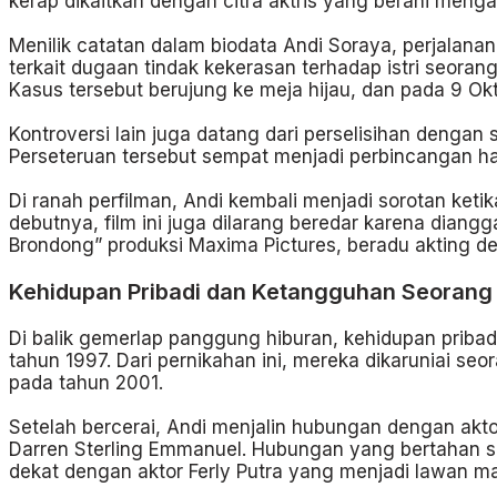
kerap dikaitkan dengan citra aktris yang berani menga
Menilik catatan dalam biodata Andi Soraya, perjalanan
terkait dugaan tindak kekerasan terhadap istri seor
Kasus tersebut berujung ke meja hijau, dan pada 9 O
Kontroversi lain juga datang dari perselisihan dengan 
Perseteruan tersebut sempat menjadi perbincangan h
Di ranah perfilman, Andi kembali menjadi sorotan ket
debutnya, film ini juga dilarang beredar karena diang
Brondong” produksi Maxima Pictures, beradu akting de
Kehidupan Pribadi dan Ketangguhan Seorang 
Di balik gemerlap panggung hiburan, kehidupan pribad
tahun 1997. Dari pernikahan ini, mereka dikaruniai s
pada tahun 2001.
Setelah bercerai, Andi menjalin hubungan dengan akt
Darren Sterling Emmanuel. Hubungan yang bertahan se
dekat dengan aktor Ferly Putra yang menjadi lawan ma