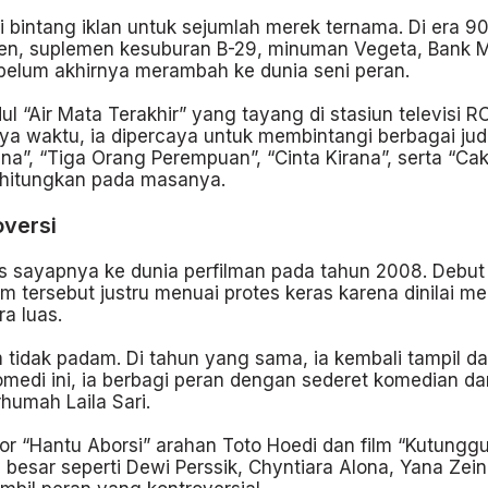
intang iklan untuk sejumlah merek ternama. Di era 9
n, suplemen kesuburan B-29, minuman Vegeta, Bank Man
sebelum akhirnya merambah ke dunia seni peran.
dul “Air Mata Terakhir” yang tayang di stasiun televisi
nya waktu, ia dipercaya untuk membintangi berbagai jud
na”, “Tiga Orang Perempuan”, “Cinta Kirana”, serta “Cak
erhitungkan pada masanya.
versi
s sayapnya ke dunia perfilman pada tahun 2008. Debut f
ilm tersebut justru menuai protes keras karena dinilai 
a luas.
 tidak padam. Di tahun yang sama, ia kembali tampil d
komedi ini, ia berbagi peran dengan sederet komedian d
umah Laila Sari.
ror “Hantu Aborsi” arahan Toto Hoedi dan film “Kutung
a besar seperti Dewi Perssik, Chyntiara Alona, Yana Zei