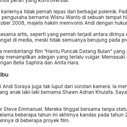
mbil peran yang kontroversial.
 kariernya tidak pernah lepas dari berbagai polemik. Pa
ang pengusaha bernama Wisnu Wanto di sebuah tempat h
ktober 2008, majelis hakim memvonis Andi dengan huku
sesama artis, seperti yang pernah terjadi antara diriny
angat di media, meski tidak semuanya berujung pada p
ika membintangi film “Hantu Puncak Datang Bulan” yang
gap menampilkan adegan yang terlalu vulgar. Memasuki a
ngan Bella Saphira dan Anita Hara.
Ibu
i Andi Soraya juga tak luput dari sorotan kamera. Ia m
eorang anak laki-laki bernama Shawn Adrian Khulafa. S
or Steve Emmanuel. Mereka tinggal bersama tanpa stat
lama beberapa tahun ini akhirnya kandas pada tahun 2
innya di beberapa proyek film.