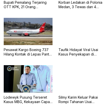
Bupati Pemalang Terjaring
Korban Ledakan di Polonia
OTT KPK, 21 Orang
Medan, 3 Tewas dan 4
Diamankan dan Uang Tunai
Selamat
Rp2 Miliar Disita
Pesawat Kargo Boeing 737
Taufik Hidayat Viral Usai
Hilang Kontak di Lepas Pantai
Kasus Penyekapan di
Karachi
Bandung, Kini Menyerahkan
Diri
Lodewyk Pusung Terseret
Silmy Karim Keluar Pakai
Kasus MBG, Kekayaan Capai
Rompi Tahanan Usai
Rp60,5 Miliar
Pemeriksaan KPK