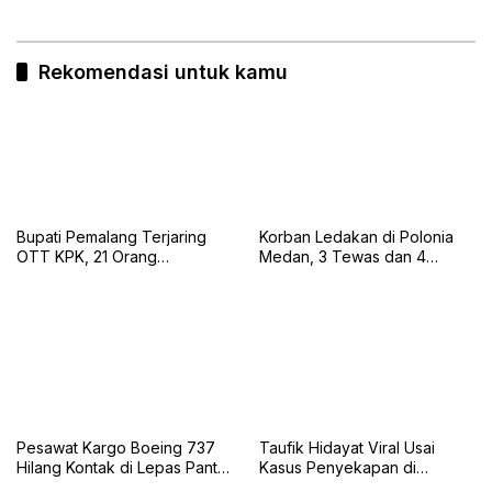
Rekomendasi untuk kamu
Bupati Pemalang Terjaring
Korban Ledakan di Polonia
OTT KPK, 21 Orang
Medan, 3 Tewas dan 4
Diamankan dan Uang Tunai
Selamat
Rp2 Miliar Disita
Pesawat Kargo Boeing 737
Taufik Hidayat Viral Usai
Hilang Kontak di Lepas Pantai
Kasus Penyekapan di
Karachi
Bandung, Kini Menyerahkan