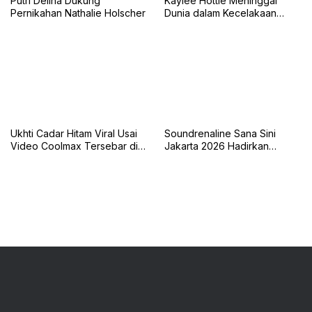
Putri Delina Dukung
Kaylee Hottle Meninggal
Pernikahan Nathalie Holscher
Dunia dalam Kecelakaan
Mobil
Ukhti Cadar Hitam Viral Usai
Soundrenaline Sana Sini
Video Coolmax Tersebar di
Jakarta 2026 Hadirkan
TikTok
Naykilla, Seringai, dan The
Upstairs