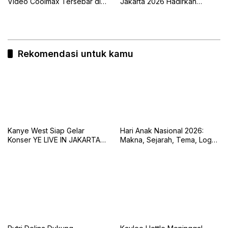
Video Coolmax Tersebar di
Jakarta 2026 Hadirkan
TikTok
Naykilla, Seringai, dan The
Upstairs
Rekomendasi untuk kamu
Kanye West Siap Gelar
Hari Anak Nasional 2026:
Konser YE LIVE IN JAKARTA
Makna, Sejarah, Tema, Logo,
2026 dengan Panggung 360
dan Tujuan Peringatan 23 Juli
Derajat