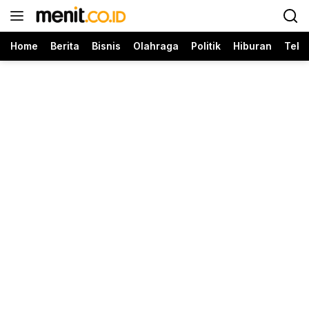
Langsung
ke
konten
Home
Berita
Bisnis
Olahraga
Politik
Hiburan
Tekn