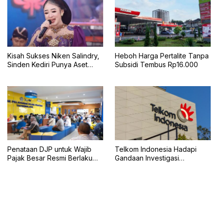
Kisah Sukses Niken Salindry,
Heboh Harga Pertalite Tanpa
Sinden Kediri Punya Aset
Subsidi Tembus Rp16.000
Miliaran
Penataan DJP untuk Wajib
Telkom Indonesia Hadapi
Pajak Besar Resmi Berlaku
Gandaan Investigasi
Juli 2026
Regulator AS, SEC dan DOJ
Selidiki Praktik Bisnis