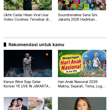
Ukhti Cadar Hitam Viral Usai
Soundrenaline Sana Sini
Video Coolmax Tersebar di
Jakarta 2026 Hadirkan
TikTok
Naykilla, Seringai, dan The
Upstairs
Rekomendasi untuk kamu
Kanye West Siap Gelar
Hari Anak Nasional 2026:
Konser YE LIVE IN JAKARTA
Makna, Sejarah, Tema, Logo,
2026 dengan Panggung 360
dan Tujuan Peringatan 23 Juli
Derajat