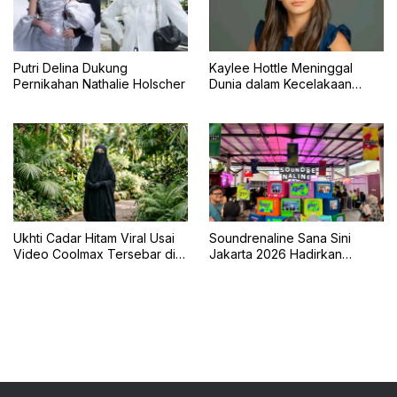
Putri Delina Dukung
Kaylee Hottle Meninggal
Pernikahan Nathalie Holscher
Dunia dalam Kecelakaan
Mobil
Ukhti Cadar Hitam Viral Usai
Soundrenaline Sana Sini
Video Coolmax Tersebar di
Jakarta 2026 Hadirkan
TikTok
Naykilla, Seringai, dan The
Upstairs