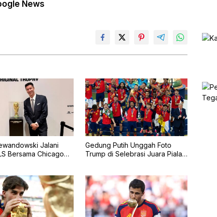
oogle News
ewandowski Jalani
Gedung Putih Unggah Foto
LS Bersama Chicago
Trump di Selebrasi Juara Piala
pil Starter Lawan Inter
Dunia 2026