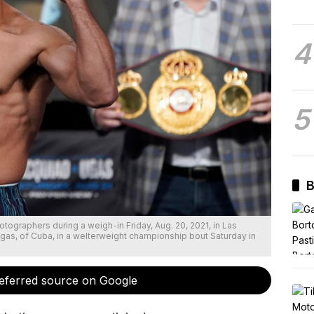
4
5
B
tographers during a weigh-in Friday, Aug. 20, 2021, in Las
gas, of Cuba, in a welterweight championship bout Saturday in
eferred source on Google