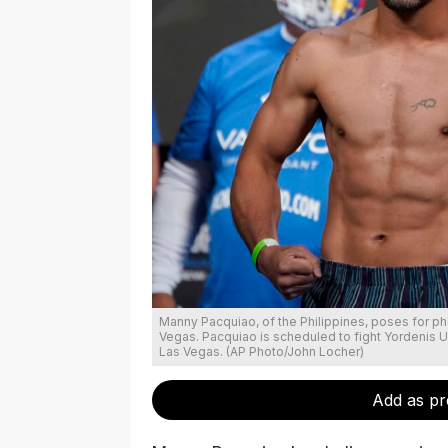
Manny Pacquiao, of the Philippines, poses for pho
Vegas. Pacquiao is scheduled to fight Yordenis U
Las Vegas. (AP Photo/John Locher)
Add as pr