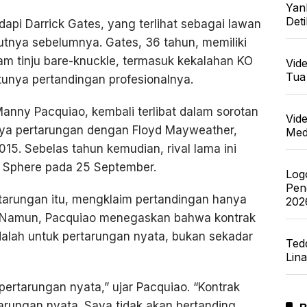
Yan
Det
api Darrick Gates, yang terlihat sebagai lawan
tnya sebelumnya. Gates, 36 tahun, memiliki
m tinju bare-knuckle, termasuk kekalahan KO
Vid
Tua
tunya pertandingan profesionalnya.
Manny Pacquiao, kembali terlibat dalam sorotan
Vid
inya pertarungan dengan Floyd Mayweather,
Med
015. Sebelas tahun kemudian, rival lama ini
s Sphere pada 25 September.
Log
Pen
arungan itu, mengklaim pertandingan hanya
202
i. Namun, Pacquiao menegaskan bahwa kontrak
alah untuk pertarungan nyata, bukan sekadar
Ted
Lin
ertarungan nyata,” ujar Pacquiao. “Kontrak
arungan nyata. Saya tidak akan bertanding