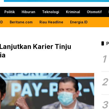
Politik
Hiburan
Teknologi
Kriminal
Otomotif
ID
Beritane.com
Riau Headline
Energia.ID
P
anjutkan Karier Tinju
ia
1
2
3