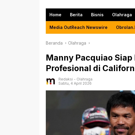
Home
Berita
Bisnis
Olahraga
Media OutReach Newswire
Obrolan.
Beranda
Olahraga
Manny Pacquiao Siap L
Profesional di Californ
Redaksi
-
Olahraga
Sabtu, 4 April 2026