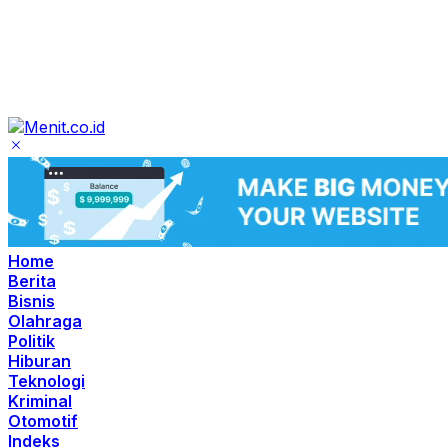
Home
Berita
Bisnis
Olahraga
Politik
Hiburan
Teknologi
Kriminal
Otomotif
Indeks