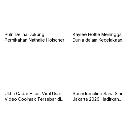
Putri Delina Dukung
Kaylee Hottle Meninggal
Pernikahan Nathalie Holscher
Dunia dalam Kecelakaan
Mobil
Ukhti Cadar Hitam Viral Usai
Soundrenaline Sana Sini
Video Coolmax Tersebar di
Jakarta 2026 Hadirkan
TikTok
Naykilla, Seringai, dan The
Upstairs