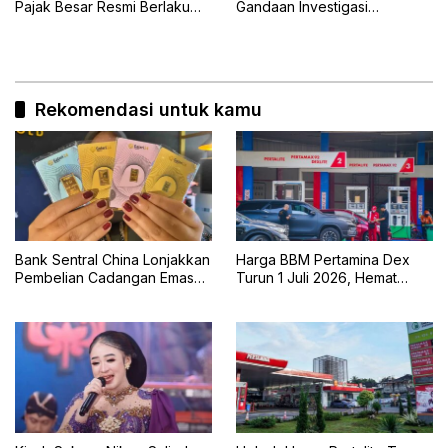
Pajak Besar Resmi Berlaku
Gandaan Investigasi
Juli 2026
Regulator AS, SEC dan DOJ
Selidiki Praktik Bisnis
Rekomendasi untuk kamu
Bank Sentral China Lonjakkan
Harga BBM Pertamina Dex
Pembelian Cadangan Emas
Turun 1 Juli 2026, Hemat
Terbesar dalam Dua
untuk Pengguna Diesel
Setengah Tahun