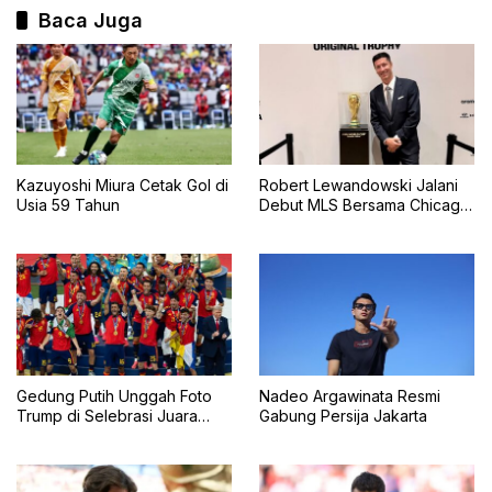
Baca Juga
Kazuyoshi Miura Cetak Gol di
Robert Lewandowski Jalani
Usia 59 Tahun
Debut MLS Bersama Chicago
Fire, Tampil Starter Lawan
Inter Miami
Gedung Putih Unggah Foto
Nadeo Argawinata Resmi
Trump di Selebrasi Juara
Gabung Persija Jakarta
Piala Dunia 2026