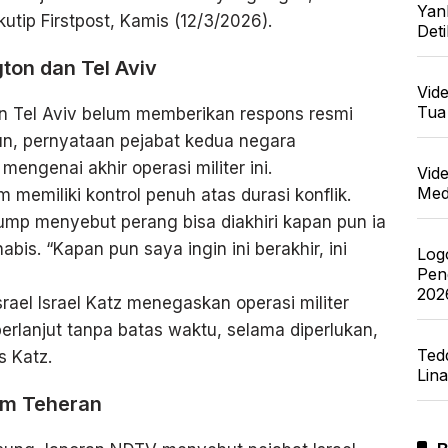
Yan
utip Firstpost, Kamis (12/3/2026).
Det
ton dan Tel Aviv
Vid
Tua
n Tel Aviv belum memberikan respons resmi
n, pernyataan pejabat kedua negara
ngenai akhir operasi militer ini.
Vid
Med
memiliki kontrol penuh atas durasi konflik.
mp menyebut perang bisa diakhiri kapan pun ia
bis. “Kapan pun saya ingin ini berakhir, ini
Log
Pen
202
rael Israel Katz menegaskan operasi militer
berlanjut tanpa batas waktu, selama diperlukan,
Ted
s Katz.
Lin
im Teheran