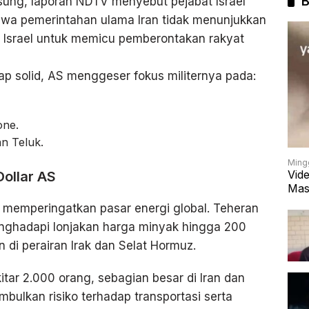
B
sung, laporan NDTV menyebut pejabat Israel
hwa pemerintahan ulama Iran tidak menunjukkan
 Israel untuk memicu pemberontakan rakyat
ap solid, AS menggeser fokus militernya pada:
one.
n Teluk.
Ming
Vid
ollar AS
Mas
n memperingatkan pasar energi global. Teheran
nghadapi lonjakan harga minyak hingga 200
n di perairan Irak dan Selat Hormuz.
ar 2.000 orang, sebagian besar di Iran dan
bulkan risiko terhadap transportasi serta