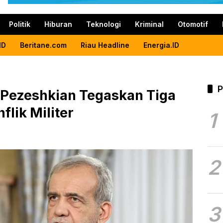
Politik
Hiburan
Teknologi
Kriminal
Otomotif
ID
Beritane.com
Riau Headline
Energia.ID
P
 Pezeshkian Tegaskan Tiga
flik Militer
1
2
3