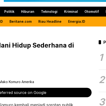
Politik
Hiburan
Teknologi
Kriminal
Otomotif
ID
Beritane.com
Riau Headline
Energia.ID
P
lani Hidup Sederhana di
1
2
eferred source on Google
3
Komuro kembali menjadi sorotan publik