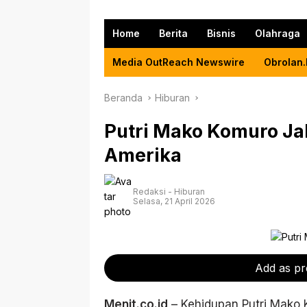
Home
Berita
Bisnis
Olahraga
Media OutReach Newswire
Obrolan.
Beranda
Hiburan
Putri Mako Komuro Ja
Amerika
Redaksi
-
Hiburan
Selasa, 21 April 2026
Add as pr
Menit.co.id
– Kehidupan Putri Mako 