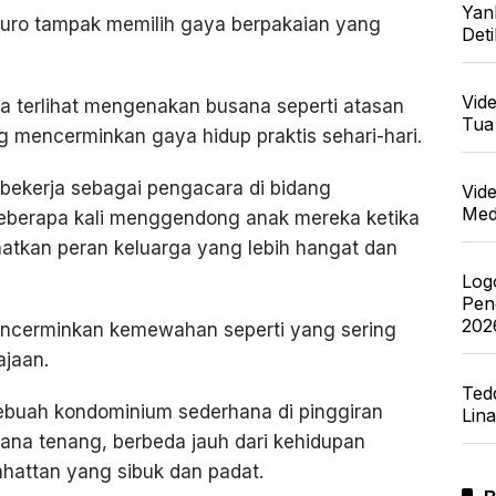
Yan
omuro tampak memilih gaya berpakaian yang
Det
Vid
ia terlihat mengenakan busana seperti atasan
Tua
ng mencerminkan gaya hidup praktis sehari-hari.
 bekerja sebagai pengacara di bidang
Vid
Med
 beberapa kali menggendong anak mereka ketika
ihatkan peran keluarga yang lebih hangat dan
Log
Pen
202
encerminkan kemewahan seperti yang sering
ajaan.
Ted
sebuah kondominium sederhana di pinggiran
Lin
na tenang, berbeda jauh dari kehidupan
attan yang sibuk dan padat.