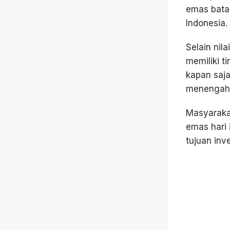
emas batan
Indonesia.
Selain nil
memiliki t
kapan saja
menengah 
Masyaraka
emas hari 
tujuan inv