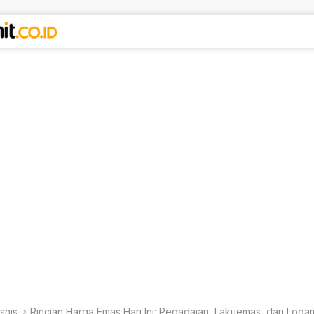
isnis
Rincian Harga Emas Hari Ini: Pegadaian, Lakuemas, dan Loga