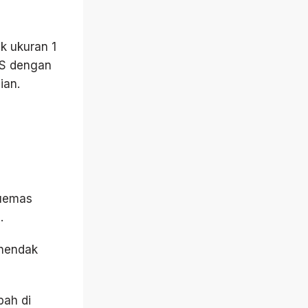
k ukuran 1
BS dengan
ian.
kuemas
.
 hendak
bah di