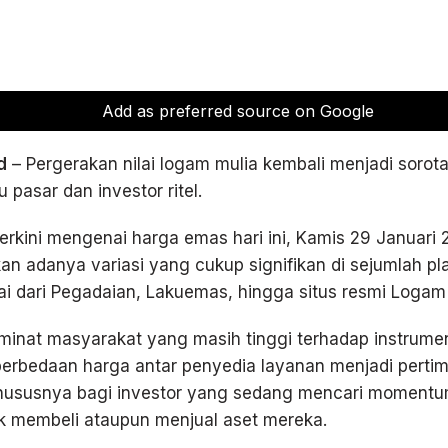
Add as preferred source on Google
d
– Pergerakan nilai logam mulia kembali menjadi sorot
 pasar dan investor ritel.
terkini mengenai harga emas hari ini, Kamis 29 Januari 
n adanya variasi yang cukup signifikan di sejumlah pl
ai dari Pegadaian, Lakuemas, hingga situs resmi Logam 
minat masyarakat yang masih tinggi terhadap instrumen
 perbedaan harga antar penyedia layanan menjadi pert
khususnya bagi investor yang sedang mencari momentu
uk membeli ataupun menjual aset mereka.