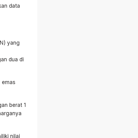
rkan data
MN) yang
an dua di
a emas
gan berat 1
 harganya
ki nilai