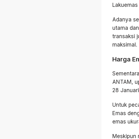
Lakuemas 
Adanya sel
utama dan
transaksi
maksimal.
Harga Em
Sementara
ANTAM, up
28 Januari
Untuk pec
Emas deng
emas ukur
Meskipun 