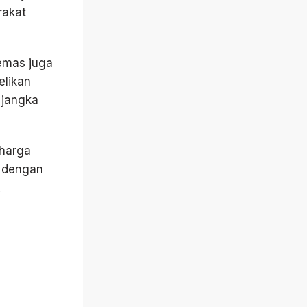
rakat
 emas juga
elikan
i jangka
 harga
i dengan
.