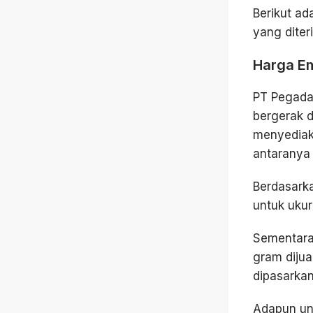
Berikut ad
yang diter
Harga Em
PT Pegada
bergerak d
menyediak
antaranya 
Berdasark
untuk ukur
Sementara 
gram diju
dipasarka
Adapun unt