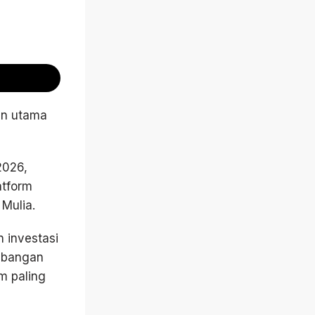
an utama
2026,
atform
Mulia.
 investasi
imbangan
m paling