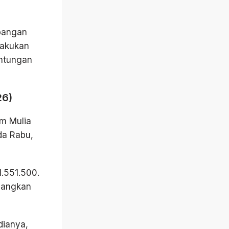
mbangan
lakukan
untungan
26)
am Mulia
da Rabu,
.551.500.
dangkan
dianya,