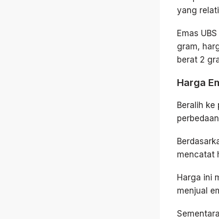
yang relat
Emas UBS 
gram, har
berat 2 gr
Harga E
Beralih ke
perbedaan
Berdasark
mencatat 
Harga ini 
menjual e
Sementara 