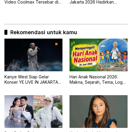
Video Coolmax Tersebar di
Jakarta 2026 Hadirkan
TikTok
Naykilla, Seringai, dan The
Upstairs
Rekomendasi untuk kamu
Kanye West Siap Gelar
Hari Anak Nasional 2026:
Konser YE LIVE IN JAKARTA
Makna, Sejarah, Tema, Logo,
2026 dengan Panggung 360
dan Tujuan Peringatan 23 Juli
Derajat