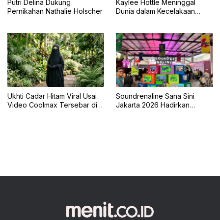
Putri Delina Dukung
Kaylee Hottle Meninggal
Pernikahan Nathalie Holscher
Dunia dalam Kecelakaan
Mobil
Ukhti Cadar Hitam Viral Usai
Soundrenaline Sana Sini
Video Coolmax Tersebar di
Jakarta 2026 Hadirkan
TikTok
Naykilla, Seringai, dan The
Upstairs