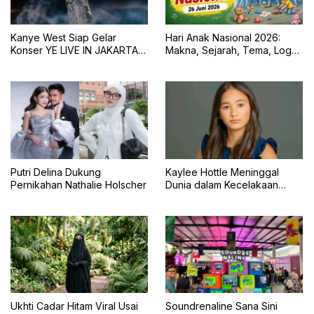
Kanye West Siap Gelar
Hari Anak Nasional 2026:
Konser YE LIVE IN JAKARTA
Makna, Sejarah, Tema, Logo,
2026 dengan Panggung 360
dan Tujuan Peringatan 23 Juli
Derajat
Putri Delina Dukung
Kaylee Hottle Meninggal
Pernikahan Nathalie Holscher
Dunia dalam Kecelakaan
Mobil
Ukhti Cadar Hitam Viral Usai
Soundrenaline Sana Sini