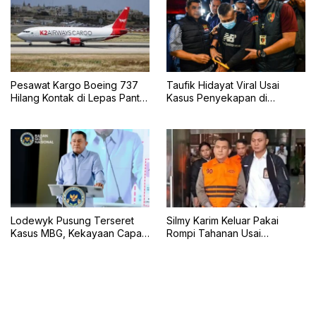
Pesawat Kargo Boeing 737
Taufik Hidayat Viral Usai
Hilang Kontak di Lepas Pantai
Kasus Penyekapan di
Karachi
Bandung, Kini Menyerahkan
Diri
Lodewyk Pusung Terseret
Silmy Karim Keluar Pakai
Kasus MBG, Kekayaan Capai
Rompi Tahanan Usai
Rp60,5 Miliar
Pemeriksaan KPK