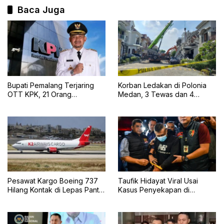
Baca Juga
Bupati Pemalang Terjaring
Korban Ledakan di Polonia
OTT KPK, 21 Orang
Medan, 3 Tewas dan 4
Diamankan dan Uang Tunai
Selamat
Rp2 Miliar Disita
Pesawat Kargo Boeing 737
Taufik Hidayat Viral Usai
Hilang Kontak di Lepas Pantai
Kasus Penyekapan di
Karachi
Bandung, Kini Menyerahkan
Diri