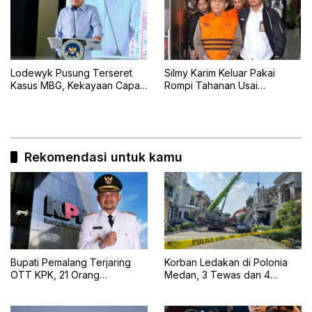
Lodewyk Pusung Terseret
Silmy Karim Keluar Pakai
Kasus MBG, Kekayaan Capai
Rompi Tahanan Usai
Rp60,5 Miliar
Pemeriksaan KPK
Rekomendasi untuk kamu
Bupati Pemalang Terjaring
Korban Ledakan di Polonia
OTT KPK, 21 Orang
Medan, 3 Tewas dan 4
Diamankan dan Uang Tunai
Selamat
Rp2 Miliar Disita