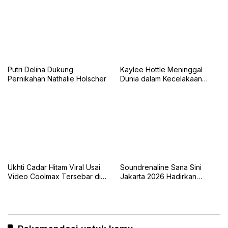
Putri Delina Dukung
Kaylee Hottle Meninggal
Pernikahan Nathalie Holscher
Dunia dalam Kecelakaan
Mobil
Ukhti Cadar Hitam Viral Usai
Soundrenaline Sana Sini
Video Coolmax Tersebar di
Jakarta 2026 Hadirkan
TikTok
Naykilla, Seringai, dan The
Upstairs