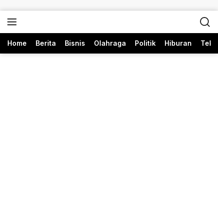
Langsung ke konten
Home
Berita
Bisnis
Olahraga
Politik
Hiburan
Tekn