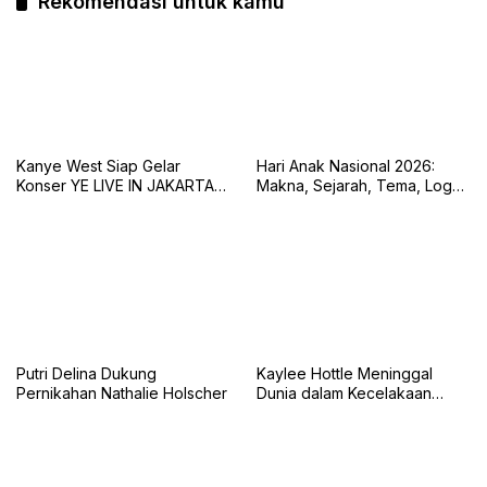
Rekomendasi untuk kamu
Kanye West Siap Gelar
Hari Anak Nasional 2026:
Konser YE LIVE IN JAKARTA
Makna, Sejarah, Tema, Logo,
2026 dengan Panggung 360
dan Tujuan Peringatan 23 Juli
Derajat
Putri Delina Dukung
Kaylee Hottle Meninggal
Pernikahan Nathalie Holscher
Dunia dalam Kecelakaan
Mobil