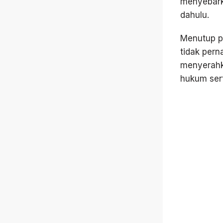
menyebarka
dahulu.
Menutup p
tidak pern
menyerahk
hukum ser