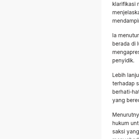
klarifikas
menjelaska
mendampin
Ia menutur
berada di 
mengapresi
penyidik.
Lebih lan
terhadap s
berhati-ha
yang bered
Menurutnya
hukum untu
saksi yan