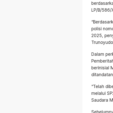
berdasarka
LP/B/586/
“Berdasark
polisi nom
2025, peny
Trunoyudo
Dalam perk
Pemberita
berinisial
ditandatan
“Telah di
melalui SP
Saudara M
Sebelumny