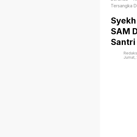
Tersangka D
Syekh 
SAM D
Santri
Redaks
Jumat, 