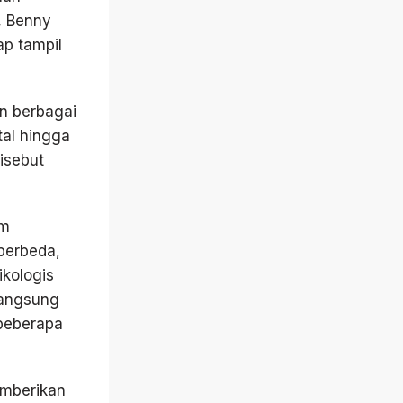
, Benny
p tampil
n berbagai
tal hingga
disebut
um
berbeda,
kologis
rlangsung
 beberapa
emberikan