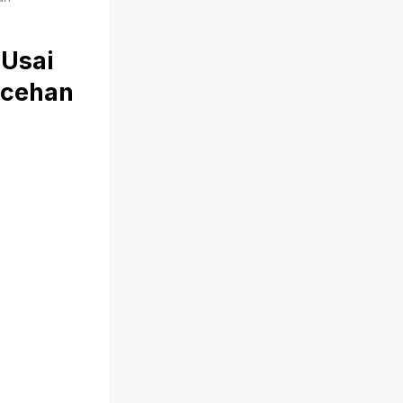
 Usai
ecehan