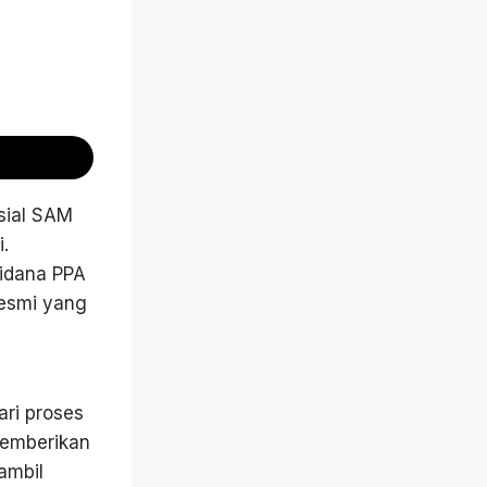
sial SAM
.
Pidana PPA
resmi yang
ri proses
memberikan
ambil