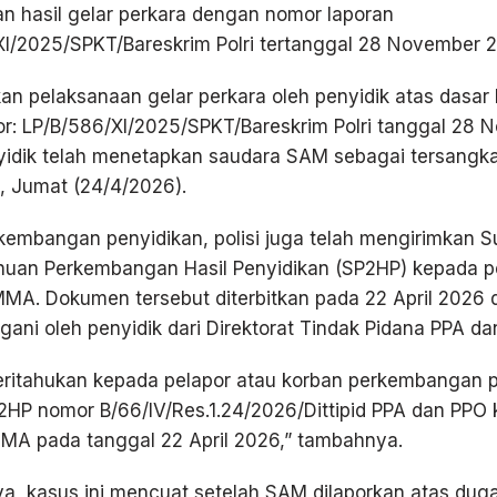
n hasil gelar perkara dengan nomor laporan
XI/2025/SPKT/Bareskrim Polri tertanggal 28 November 
an pelaksanaan gelar perkara oleh penyidik atas dasar 
or: LP/B/586/XI/2025/SPKT/Bareskrim Polri tanggal 28
idik telah menetapkan saudara SAM sebagai tersangka,
, Jumat (24/4/2026).
embangan penyidikan, polisi juga telah mengirimkan S
huan Perkembangan Hasil Penyidikan (SP2HP) kepada p
 MMA. Dokumen tersebut diterbitkan pada 22 April 2026 
gani oleh penyidik dari Direktorat Tindak Pidana PPA da
beritahukan kepada pelapor atau korban perkembangan 
2HP nomor B/66/IV/Res.1.24/2026/Dittipid PPA dan PPO
MA pada tanggal 22 April 2026,” tambahnya.
a, kasus ini mencuat setelah SAM dilaporkan atas dug