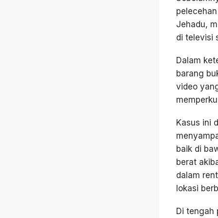
pelecehan 
Jehadu, m
di televisi
Dalam ket
barang buk
video yang
memperkua
Kasus ini 
menyampai
baik di b
berat akib
dalam ren
lokasi ber
Di tengah