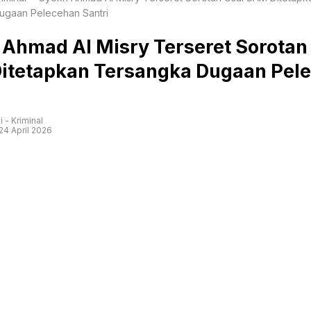
ugaan Pelecehan Santri
Ahmad Al Misry Terseret Sorotan
itetapkan Tersangka Dugaan Pel
i
-
Kriminal
24 April 2026