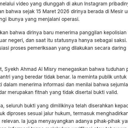
i melalui video yang diunggah di akun Instagram pribadin
n bahwa sejak 15 Maret 2026 dirinya berada di Mesir u
gi ibunya yang menjalani operasi.
kan bahwa dirinya baru menerima panggilan kepolisian
luar negeri, dan saat itu statusnya hanya sebagai saksi. 
asi proses pemeriksaan yang dilakukan secara daring 
jut, Syekh Ahmad Al Misry menegaskan bahwa tuduhan 
antri yang beredar tidak benar. Ia meminta publik untuk 
ti dalam menerima informasi dan menilai bahwa sejuml
ar merupakan fitnah yang tidak disertai bukti valid.
, seluruh bukti yang dimilikinya telah diserahkan kepa
k diproses sesuai jalur hukum, termasuk menghadirkan
g relevan. Ia juga menyayangkan adanya pihak-pihak y