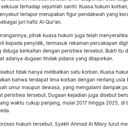
seksual terhadap sejumlah santri. Kuasa hukum korban
enyebut terlapor merupakan figur pendakwah yang kera
 sebagai juri hafiz Al-Qur’an.
erangannya, pihak kuasa hukum juga telah menyerahka
ti kepada penyidik, termasuk rekaman percakapan digi
 diduga berkaitan dengan peristiwa tersebut. Bukti itu 
t adanya dugaan tindak pidana yang dilaporkan.
disebut tidak hanya melibatkan satu korban. Kuasa huk
kan bahwa terdapat lima korban dengan rentang usia 
awah umur maupun dewasa, yang mengalami dampak psi
at peristiwa tersebut. Dugaan kejadian juga disebut be
tang waktu cukup panjang, mulai 2017 hingga 2025, di
beda.
 proses hukum tersebut, Syekh Ahmad Al Misry turut m