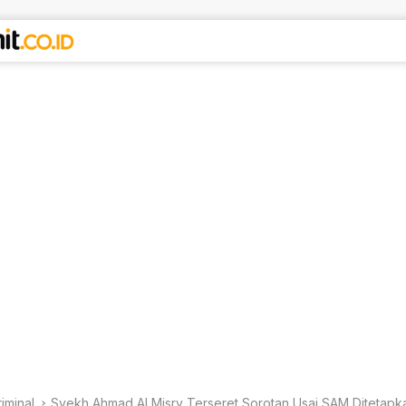
riminal
Syekh Ahmad Al Misry Terseret Sorotan Usai SAM Ditetapk