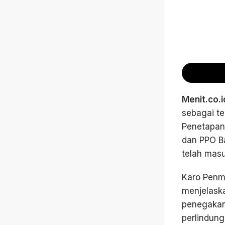
Menit.co.i
sebagai t
Penetapan 
dan PPO Ba
telah mas
Karo Penma
menjelask
penegakan
perlindung