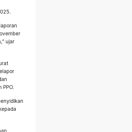
2025.
laporan
 November
” ujar
urat
elapor
dan
n PPO.
penyidikan
 kepada
aan