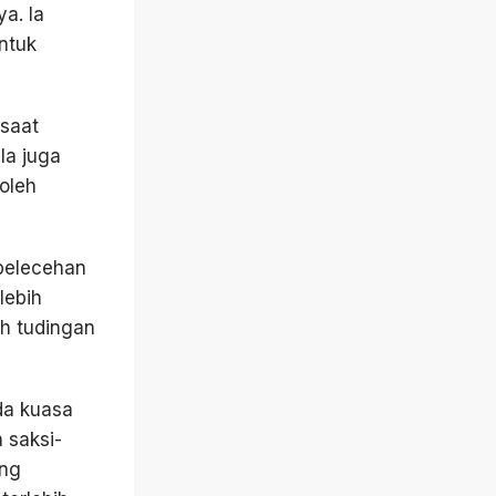
ya. Ia
ntuk
 saat
Ia juga
oleh
pelecehan
lebih
ah tudingan
da kuasa
 saksi-
ang