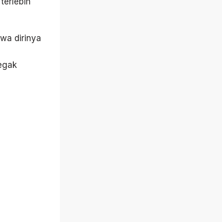
terlebih
wa dirinya
egak