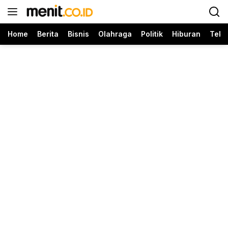
Langsung
ke
konten
Home
Berita
Bisnis
Olahraga
Politik
Hiburan
Tekn