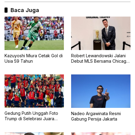
Baca Juga
Kazuyoshi Miura Cetak Gol di
Robert Lewandowski Jalani
Usia 59 Tahun
Debut MLS Bersama Chicago
Fire, Tampil Starter Lawan
Inter Miami
Gedung Putih Unggah Foto
Nadeo Argawinata Resmi
Trump di Selebrasi Juara
Gabung Persija Jakarta
Piala Dunia 2026