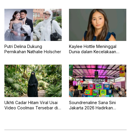
2026 dengan Panggung 360
dan Tujuan Peringatan 23 Juli
Derajat
Putri Delina Dukung
Kaylee Hottle Meninggal
Pernikahan Nathalie Holscher
Dunia dalam Kecelakaan
Mobil
Ukhti Cadar Hitam Viral Usai
Soundrenaline Sana Sini
Video Coolmax Tersebar di
Jakarta 2026 Hadirkan
TikTok
Naykilla, Seringai, dan The
Upstairs