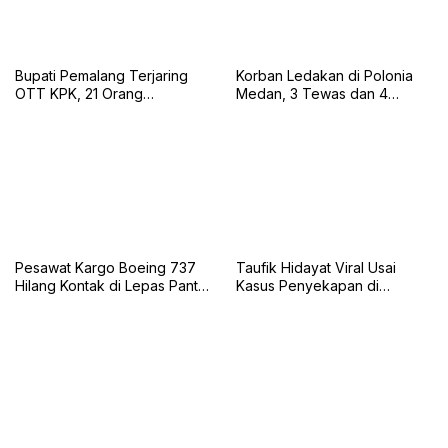
Bupati Pemalang Terjaring
Korban Ledakan di Polonia
OTT KPK, 21 Orang
Medan, 3 Tewas dan 4
Diamankan dan Uang Tunai
Selamat
Rp2 Miliar Disita
Pesawat Kargo Boeing 737
Taufik Hidayat Viral Usai
Hilang Kontak di Lepas Pantai
Kasus Penyekapan di
Karachi
Bandung, Kini Menyerahkan
Diri