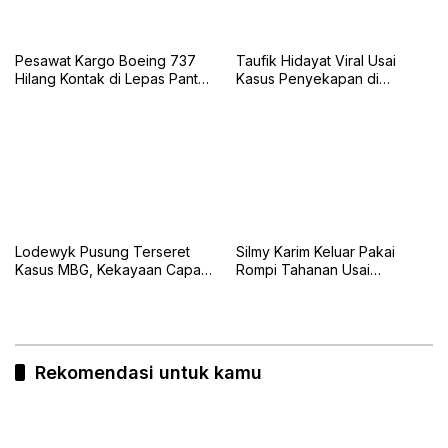
Pesawat Kargo Boeing 737
Taufik Hidayat Viral Usai
Hilang Kontak di Lepas Pantai
Kasus Penyekapan di
Karachi
Bandung, Kini Menyerahkan
Diri
Lodewyk Pusung Terseret
Silmy Karim Keluar Pakai
Kasus MBG, Kekayaan Capai
Rompi Tahanan Usai
Rp60,5 Miliar
Pemeriksaan KPK
Rekomendasi untuk kamu