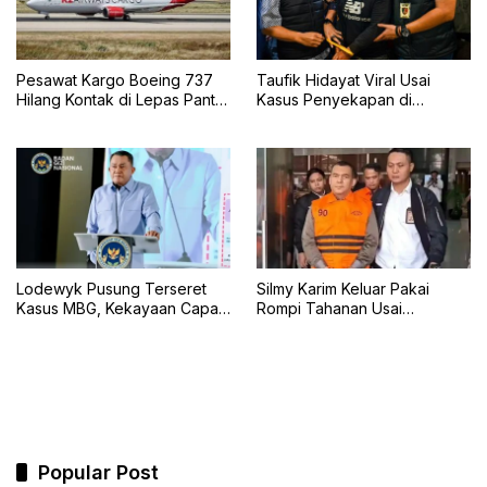
Pesawat Kargo Boeing 737
Taufik Hidayat Viral Usai
Hilang Kontak di Lepas Pantai
Kasus Penyekapan di
Karachi
Bandung, Kini Menyerahkan
Diri
Lodewyk Pusung Terseret
Silmy Karim Keluar Pakai
Kasus MBG, Kekayaan Capai
Rompi Tahanan Usai
Rp60,5 Miliar
Pemeriksaan KPK
Popular Post