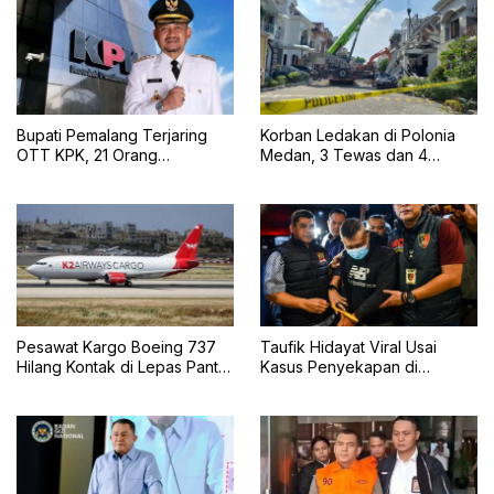
Bupati Pemalang Terjaring
Korban Ledakan di Polonia
OTT KPK, 21 Orang
Medan, 3 Tewas dan 4
Diamankan dan Uang Tunai
Selamat
Rp2 Miliar Disita
Pesawat Kargo Boeing 737
Taufik Hidayat Viral Usai
Hilang Kontak di Lepas Pantai
Kasus Penyekapan di
Karachi
Bandung, Kini Menyerahkan
Diri