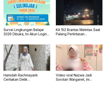
Survei Lingkungan Belajar
KA 152 Brantas Melintas Saat
2026 Dibuka, Ini Akun Login,
Palang Perlintasan
Jadwal, dan Cara
Mengkreng Tak Tertutup, KAI
Pengisiannya
Daop 7 Minta Maaf
Hamidah Rachmayanti
Video viral Nazwa Jadi
Ceritakan Detik
Sorotan Warganet, Ini
Menegangkan Shireen
Klarifikasinya
Terseret Ombak Bali