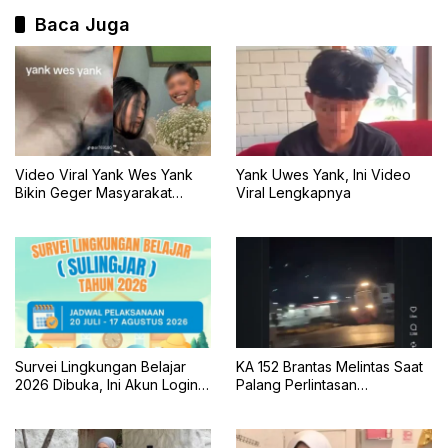
Baca Juga
Video Viral Yank Wes Yank
Yank Uwes Yank, Ini Video
Bikin Geger Masyarakat
Viral Lengkapnya
Banyuwangi
Survei Lingkungan Belajar
KA 152 Brantas Melintas Saat
2026 Dibuka, Ini Akun Login,
Palang Perlintasan
Jadwal, dan Cara
Mengkreng Tak Tertutup, KAI
Pengisiannya
Daop 7 Minta Maaf