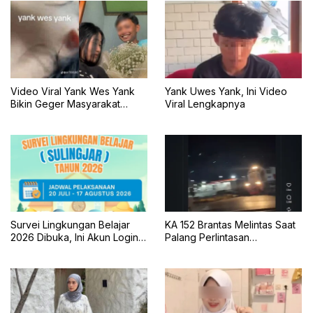
Video Viral Yank Wes Yank
Yank Uwes Yank, Ini Video
Bikin Geger Masyarakat
Viral Lengkapnya
Banyuwangi
Survei Lingkungan Belajar
KA 152 Brantas Melintas Saat
2026 Dibuka, Ini Akun Login,
Palang Perlintasan
Jadwal, dan Cara
Mengkreng Tak Tertutup, KAI
Pengisiannya
Daop 7 Minta Maaf