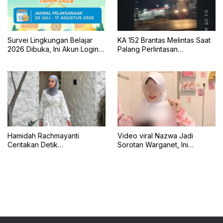
Survei Lingkungan Belajar
KA 152 Brantas Melintas Saat
2026 Dibuka, Ini Akun Login,
Palang Perlintasan
Jadwal, dan Cara
Mengkreng Tak Tertutup, KAI
Pengisiannya
Daop 7 Minta Maaf
Hamidah Rachmayanti
Video viral Nazwa Jadi
Ceritakan Detik
Sorotan Warganet, Ini
Menegangkan Shireen
Klarifikasinya
Terseret Ombak Bali