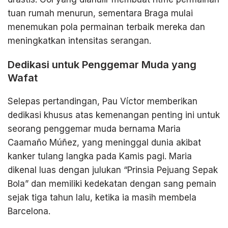
tuan rumah menurun, sementara Braga mulai
menemukan pola permainan terbaik mereka dan
meningkatkan intensitas serangan.
Dedikasi untuk Penggemar Muda yang
Wafat
Selepas pertandingan, Pau Víctor memberikan
dedikasi khusus atas kemenangan penting ini untuk
seorang penggemar muda bernama Maria
Caamaño Múñez, yang meninggal dunia akibat
kanker tulang langka pada Kamis pagi. Maria
dikenal luas dengan julukan “Prinsia Pejuang Sepak
Bola” dan memiliki kedekatan dengan sang pemain
sejak tiga tahun lalu, ketika ia masih membela
Barcelona.