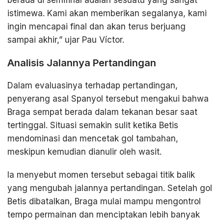
istimewa. Kami akan memberikan segalanya, kami
ingin mencapai final dan akan terus berjuang
sampai akhir,” ujar Pau Víctor.
Analisis Jalannya Pertandingan
Dalam evaluasinya terhadap pertandingan,
penyerang asal Spanyol tersebut mengakui bahwa
Braga sempat berada dalam tekanan besar saat
tertinggal. Situasi semakin sulit ketika Betis
mendominasi dan mencetak gol tambahan,
meskipun kemudian dianulir oleh wasit.
Ia menyebut momen tersebut sebagai titik balik
yang mengubah jalannya pertandingan. Setelah gol
Betis dibatalkan, Braga mulai mampu mengontrol
tempo permainan dan menciptakan lebih banyak