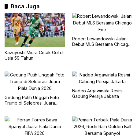
Baca Juga
Robert Lewandowski Jalani
Debut MLS Bersama Chicago
Fire, Tampil Starter Lawan
Kazuyoshi Miura Cetak Gol di
Inter Miami
Usia 59 Tahun
Nadeo Argawinata Resmi
Gabung Persija Jakarta
Gedung Putih Unggah Foto
Trump di Selebrasi Juara
Piala Dunia 2026