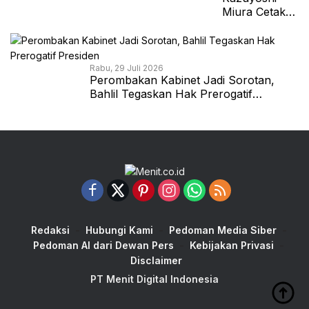
Miura Cetak
Gol di Usia 59
Tahun
Rabu, 29 Juli 2026
Perombakan Kabinet Jadi Sorotan,
Bahlil Tegaskan Hak Prerogatif
Presiden
Redaksi
Hubungi Kami
Pedoman Media Siber
Pedoman AI dari Dewan Pers
Kebijakan Privasi
Disclaimer
PT Menit Digital Indonesia