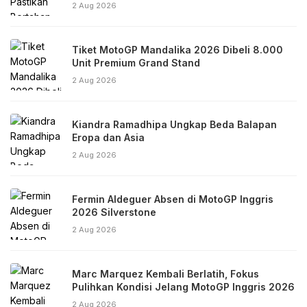
2 Aug 2026
Tiket MotoGP Mandalika 2026 Dibeli 8.000
Unit Premium Grand Stand
2 Aug 2026
Kiandra Ramadhipa Ungkap Beda Balapan
Eropa dan Asia
2 Aug 2026
Fermin Aldeguer Absen di MotoGP Inggris
2026 Silverstone
2 Aug 2026
Marc Marquez Kembali Berlatih, Fokus
Pulihkan Kondisi Jelang MotoGP Inggris 2026
2 Aug 2026