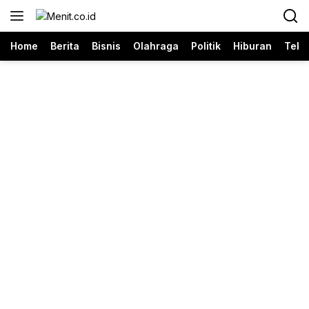
Langsung
ke
konten
Home
Berita
Bisnis
Olahraga
Politik
Hiburan
Tekn