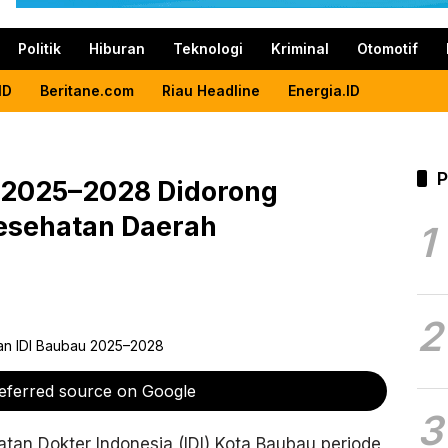
Politik
Hiburan
Teknologi
Kriminal
Otomotif
ID
Beritane.com
Riau Headline
Energia.ID
P
u 2025–2028 Didorong
esehatan Daerah
1
2
eferred source on Google
3
atan Dokter Indonesia (IDI) Kota Baubau periode