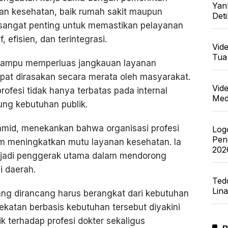
Yan
anan kesehatan, baik rumah sakit maupun
Det
 sangat penting untuk memastikan pelayanan
, efisien, dan terintegrasi.
Vid
Tua
 mampu memperluas jangkauan layanan
at dirasakan secara merata oleh masyarakat.
Vid
rofesi tidak hanya terbatas pada internal
Med
ung kebutuhan publik.
Hamid, menekankan bahwa organisasi profesi
Log
Pen
m meningkatkan mutu layanan kesehatan. Ia
202
njadi penggerak utama dalam mendorong
i daerah.
Ted
Lin
ang dirancang harus berangkat dari kebutuhan
katan berbasis kebutuhan tersebut diyakini
 terhadap profesi dokter sekaligus