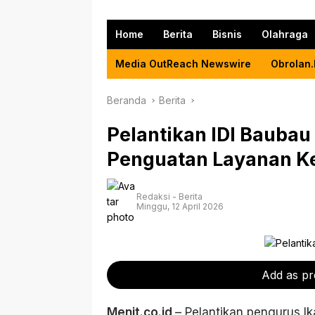
Home
Berita
Bisnis
Olahraga
Media OutReach Newswire
Obrolan.
Beranda
Berita
Pelantikan IDI Bauba
Penguatan Layanan K
Redaksi
-
Berita
Minggu, 12 April 2026
Add as pr
Menit.co.id
– Pelantikan pengurus Ik