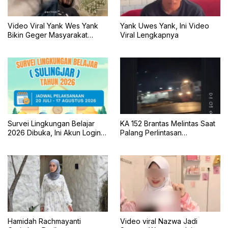
Video Viral Yank Wes Yank
Yank Uwes Yank, Ini Video
Bikin Geger Masyarakat
Viral Lengkapnya
Banyuwangi
Survei Lingkungan Belajar
KA 152 Brantas Melintas Saat
2026 Dibuka, Ini Akun Login,
Palang Perlintasan
Jadwal, dan Cara
Mengkreng Tak Tertutup, KAI
Pengisiannya
Daop 7 Minta Maaf
Hamidah Rachmayanti
Video viral Nazwa Jadi