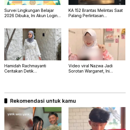
Survei Lingkungan Belajar
KA 152 Brantas Melintas Saat
2026 Dibuka, Ini Akun Login,
Palang Perlintasan
Jadwal, dan Cara
Mengkreng Tak Tertutup, KAI
Pengisiannya
Daop 7 Minta Maaf
Hamidah Rachmayanti
Video viral Nazwa Jadi
Ceritakan Detik
Sorotan Warganet, Ini
Menegangkan Shireen
Klarifikasinya
Terseret Ombak Bali
Rekomendasi untuk kamu