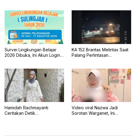
Banyuwangi
Survei Lingkungan Belajar
KA 152 Brantas Melintas Saat
2026 Dibuka, Ini Akun Login,
Palang Perlintasan
Jadwal, dan Cara
Mengkreng Tak Tertutup, KAI
Pengisiannya
Daop 7 Minta Maaf
Hamidah Rachmayanti
Video viral Nazwa Jadi
Ceritakan Detik
Sorotan Warganet, Ini
Menegangkan Shireen
Klarifikasinya
Terseret Ombak Bali