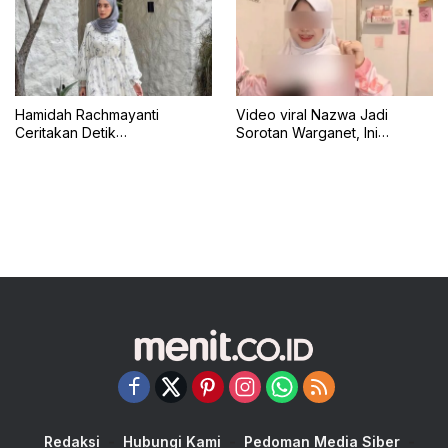
Hamidah Rachmayanti
Video viral Nazwa Jadi
Ceritakan Detik
Sorotan Warganet, Ini
Menegangkan Shireen
Klarifikasinya
Terseret Ombak Bali
Redaksi
Hubungi Kami
Pedoman Media Siber