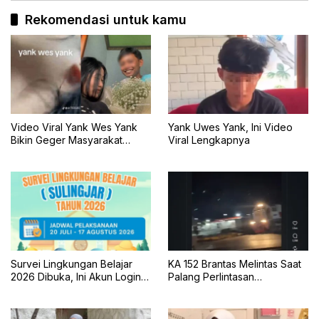
Rekomendasi untuk kamu
Video Viral Yank Wes Yank
Yank Uwes Yank, Ini Video
Bikin Geger Masyarakat
Viral Lengkapnya
Banyuwangi
Survei Lingkungan Belajar
KA 152 Brantas Melintas Saat
2026 Dibuka, Ini Akun Login,
Palang Perlintasan
Jadwal, dan Cara
Mengkreng Tak Tertutup, KAI
Pengisiannya
Daop 7 Minta Maaf