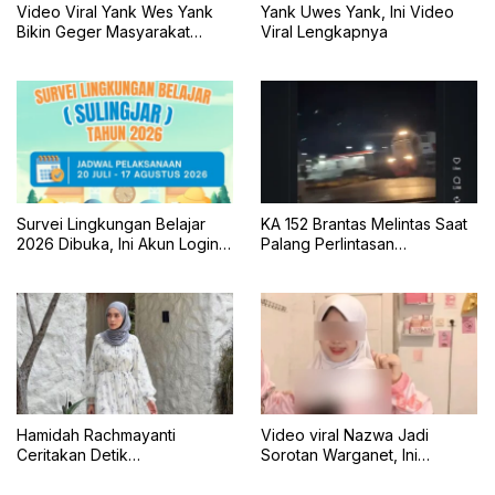
Video Viral Yank Wes Yank
Yank Uwes Yank, Ini Video
Bikin Geger Masyarakat
Viral Lengkapnya
Banyuwangi
Survei Lingkungan Belajar
KA 152 Brantas Melintas Saat
2026 Dibuka, Ini Akun Login,
Palang Perlintasan
Jadwal, dan Cara
Mengkreng Tak Tertutup, KAI
Pengisiannya
Daop 7 Minta Maaf
Hamidah Rachmayanti
Video viral Nazwa Jadi
Ceritakan Detik
Sorotan Warganet, Ini
Menegangkan Shireen
Klarifikasinya
Terseret Ombak Bali