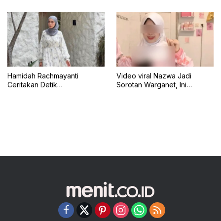
Pengisiannya
Daop 7 Minta Maaf
Hamidah Rachmayanti
Video viral Nazwa Jadi
Ceritakan Detik
Sorotan Warganet, Ini
Menegangkan Shireen
Klarifikasinya
Terseret Ombak Bali