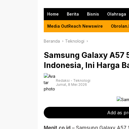
Home
Berita
Bisnis
Olahraga
Media OutReach Newswire
Obrolan.
Beranda
Teknologi
Samsung Galaxy A57 5
Indonesia, Ini Harga 
Redaksi
-
Teknologi
Jumat, 8 Mei 2026
Add as pr
Menit.co.id
– Samsung Galaxy A57 5G