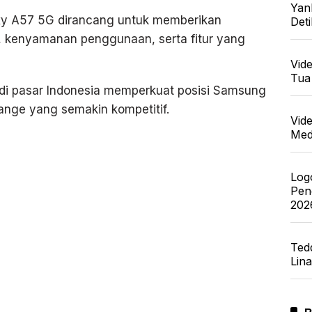
Yan
xy A57 5G dirancang untuk memberikan
Det
, kenyamanan penggunaan, serta fitur yang
Vid
Tua
i pasar Indonesia memperkuat posisi Samsung
nge yang semakin kompetitif.
Vid
Med
Log
Pen
202
Ted
Lin