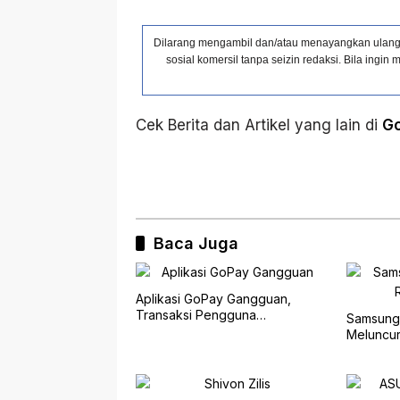
Dilarang mengambil dan/atau menayangkan ulang s
sosial komersil tanpa seizin redaksi. Bila ing
Cek Berita dan Artikel yang lain di
G
Baca Juga
Aplikasi GoPay Gangguan,
Transaksi Pengguna
Samsung 
Terkendala
Meluncur,
dengan V
Berperfo