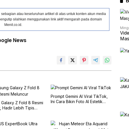
B
ebagian atau keseluruhan artikel di atas untuk konten akun media
in mengutip silahkan menggunakan link aktif mengarah pada domain
Menit.co.id.
Ming
Vid
Mas
oogle News
Prompt Gemini AI Viral TikTok,
Ini Cara Bikin Foto AI Estetik
Galaxy Z Fold 8 Resmi
yang Ramai Digunakan Kreator
 Hadir Lebih Tipis
arian Ultra
rma Tinggi