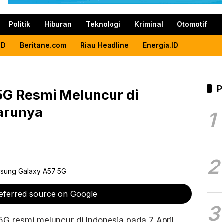
Politik
Hiburan
Teknologi
Kriminal
Otomotif
ID
Beritane.com
Riau Headline
Energia.ID
P
G Resmi Meluncur di
Barunya
1
2
eferred source on Google
3
 resmi meluncur di Indonesia pada 7 April