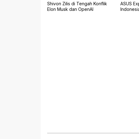
Shivon Zilis di Tengah Konflik
ASUS Exp
Elon Musk dan OpenAI
Indonesia
Premium 