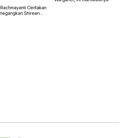
Rachmayanti Ceritakan
enegangkan Shireen
 Ombak Bali