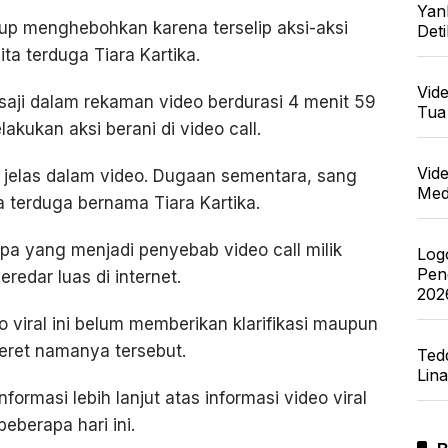
Yan
kup menghebohkan karena terselip aksi-aksi
Det
ta terduga Tiara Kartika.
Vid
aji dalam rekaman video berdurasi 4 menit 59
Tua
akukan aksi berani di video call.
Vid
 jelas dalam video. Dugaan sementara, sang
Med
a terduga bernama Tiara Kartika.
a yang menjadi penyebab video call milik
Log
Pen
eredar luas di internet.
202
viral ini belum memberikan klarifikasi maupun
eret namanya tersebut.
Ted
Lin
ormasi lebih lanjut atas informasi video viral
berapa hari ini.