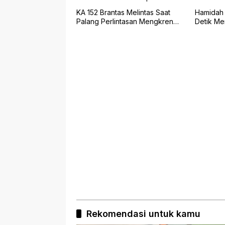
KA 152 Brantas Melintas Saat
Hamidah 
Palang Perlintasan Mengkreng
Detik M
Tak Tertutup, KAI Daop 7 Minta
Terseret
Maaf
Rekomendasi untuk kamu