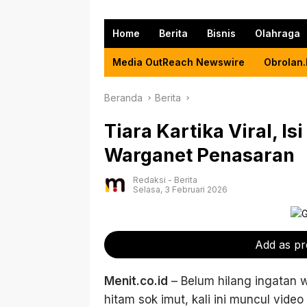
Home
Berita
Bisnis
Olahraga
Media OutReach Newswire
Obrolan.
Beranda
Berita
Tiara Kartika Viral, Is
Warganet Penasaran
Redaksi
-
Berita
Selasa, 3 Februari 2026
Add as pr
Menit.co.id
– Belum hilang ingatan 
hitam sok imut, kali ini muncul video 