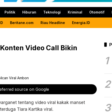
Politik
Hiburan
Teknologi
Kriminal
Otomotif
ID
Beritane.com
Riau Headline
Energia.ID
P
i Konten Video Call Bikin
1
2
eferred source on Google
warganet tentang video viral kakak manset
3
terduga Tiara Kartika viral.