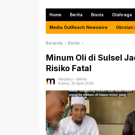
Home
Berita
Bisnis
Olahraga
Media OutReach Newswire
Obrolan.
Beranda
Berita
Minum Oli di Sulsel Ja
Risiko Fatal
Redaksi
-
Berita
Kamis, 16 April 2026