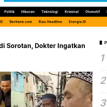
Politik
Hiburan
Teknologi
Kriminal
Otomotif
ID
Beritane.com
Riau Headline
Energia.ID
P
di Sorotan, Dokter Ingatkan
1
2
3