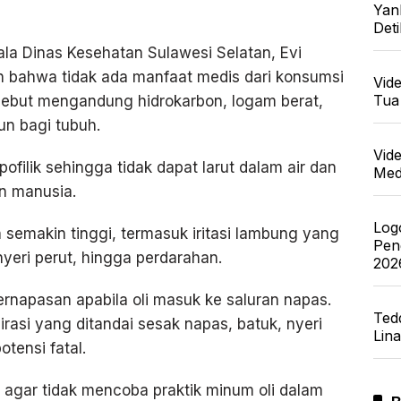
Yan
Det
ala Dinas Kesehatan Sulawesi Selatan, Evi
an bahwa tidak ada manfaat medis dari konsumsi
Vid
Tua
rsebut mengandung hidrokarbon, logam berat,
cun bagi tubuh.
Vid
pofilik sehingga tidak dapat larut dalam air dan
Med
an manusia.
Log
n semakin tinggi, termasuk iritasi lambung yang
Pen
eri perut, hingga perdarahan.
202
ernapasan apabila oli masuk ke saluran napas.
Ted
rasi yang ditandai sesak napas, batuk, nyeri
Lin
tensi fatal.
agar tidak mencoba praktik minum oli dalam