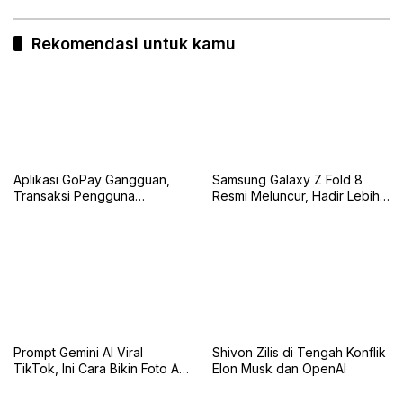
Rekomendasi untuk kamu
Aplikasi GoPay Gangguan,
Samsung Galaxy Z Fold 8
Transaksi Pengguna
Resmi Meluncur, Hadir Lebih
Terkendala
Tipis dengan Varian Ultra
Berperforma Tinggi
Prompt Gemini AI Viral
Shivon Zilis di Tengah Konflik
TikTok, Ini Cara Bikin Foto AI
Elon Musk dan OpenAI
Estetik yang Ramai Digunakan
Kreator