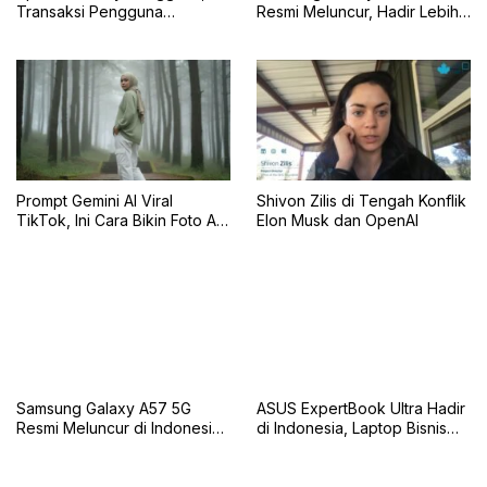
Transaksi Pengguna
Resmi Meluncur, Hadir Lebih
Terkendala
Tipis dengan Varian Ultra
Berperforma Tinggi
Prompt Gemini AI Viral
Shivon Zilis di Tengah Konflik
TikTok, Ini Cara Bikin Foto AI
Elon Musk dan OpenAI
Estetik yang Ramai Digunakan
Kreator
Samsung Galaxy A57 5G
ASUS ExpertBook Ultra Hadir
Resmi Meluncur di Indonesia,
di Indonesia, Laptop Bisnis
Ini Harga Barunya
Premium Berbasis AI